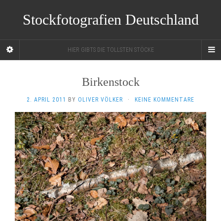
Stockfotografien Deutschland
HIER GIBTS DIE TOLLSTEN STÖCKE
Birkenstock
2. APRIL 2011
BY
OLIVER VÖLKER
·
KEINE KOMMENTARE