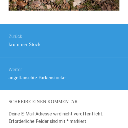
Beitragsnavigation
Zurück
Vorheriger
krummer Stock
Beitrag:
Weiter
Nächster
angeflanschte Birkenstöcke
Beitrag:
SCHREIBE EINEN KOMMENTAR
Deine E-Mail-Adresse wird nicht veröffentlicht.
Erforderliche Felder sind mit
*
markiert