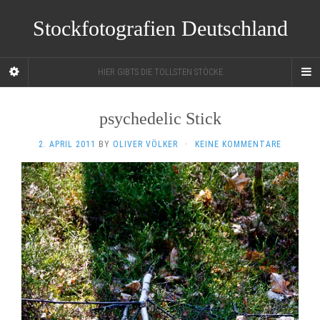
Stockfotografien Deutschland
HIER GIBTS DIE TOLLSTEN STÖCKE
psychedelic Stick
2. APRIL 2011
BY
OLIVER VÖLKER
·
KEINE KOMMENTARE