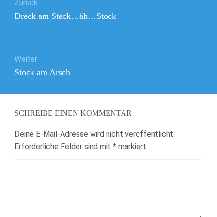
Zurück
Vorheriger
Dreck am Steck…äh…Stock
Beitrag:
Weiter
Nächster
Stock am Arsch
Beitrag:
SCHREIBE EINEN KOMMENTAR
Deine E-Mail-Adresse wird nicht veröffentlicht.
Erforderliche Felder sind mit
*
markiert