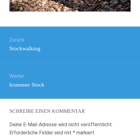
Beitragsnavigation
Zurück
Vorheriger
Stockwalking
Beitrag:
Weiter
Nächster
krummer Stock
Beitrag:
SCHREIBE EINEN KOMMENTAR
Deine E-Mail-Adresse wird nicht veröffentlicht.
Erforderliche Felder sind mit
*
markiert